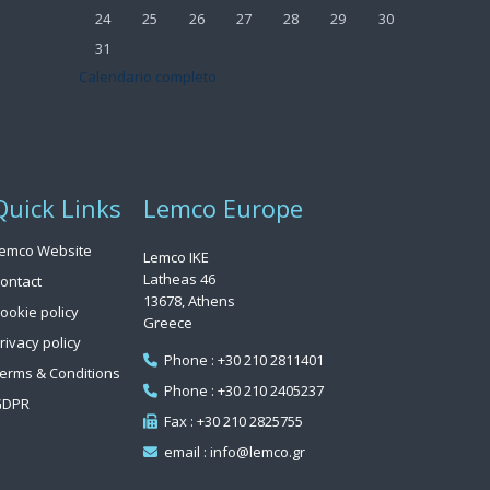
Nessun evento, lunedì 24 agosto
Nessun evento, martedì 25 agosto
Nessun evento, mercoledì 26 agosto
Nessun evento, giovedì 27 agosto
Nessun evento, venerdì 28 ago
Nessun evento, sabato 
Nessun evento, 
24
25
26
27
28
29
30
Nessun evento, lunedì 31 agosto
31
Calendario completo
Quick Links
Lemco Europe
emco Website
Lemco IKE
Latheas 46
ontact
13678, Athens
ookie policy
Greece
rivacy policy
Phone : +30 210 2811401
erms & Conditions
Phone : +30 210 2405237
GDPR
Fax : +30 210 2825755
email : info@lemco.gr