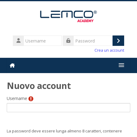
Vai al contenuto principale
Username
Login
Password
Crea un account
Italiano ‎(it)‎
Nuovo account
Username
La password deve essere lunga almeno 8 caratteri, contenere